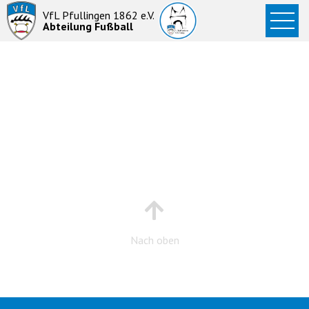
Startseite
VfL Pfullingen 1862 e.V.
Abteilung Fußball
News
Aktive
Junioren
Abteilung
Nach oben