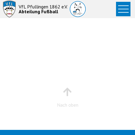
Startseite
VfL Pfullingen 1862 e.V.
Abteilung Fußball
News
Aktive
Junioren
Abteilung
Nach oben