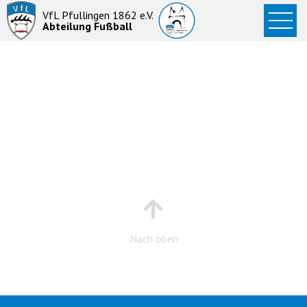
Startseite
VfL Pfullingen 1862 e.V.
Abteilung Fußball
News
Aktive
Junioren
Abteilung
Nach oben