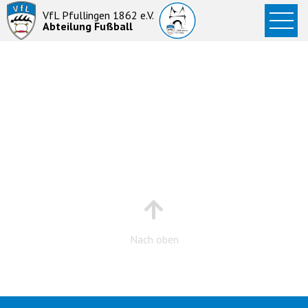
Startseite
VfL Pfullingen 1862 e.V.
Abteilung Fußball
News
Aktive
Junioren
Abteilung
Nach oben