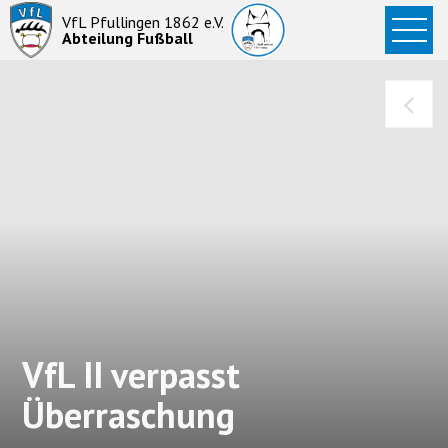
Startseite
VfL Pfullingen 1862 e.V.
Abteilung Fußball
News
Aktive
Junioren
Abteilung
VfL II verpasst
Überraschung