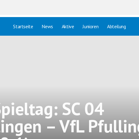
Startseite
News
Aktive
Junioren
Abteilung
Spieltag: SC 04
lingen – VfL Pfulli