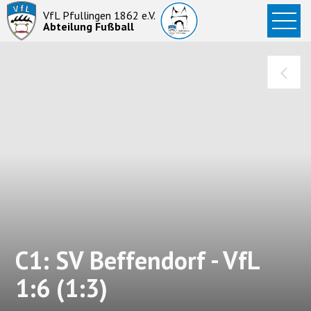
Startseite
VfL Pfullingen 1862 e.V.
Abteilung Fußball
News
Aktive
Junioren
Abteilung
C1: SV Beffendorf - VfL
1:6 (1:3)