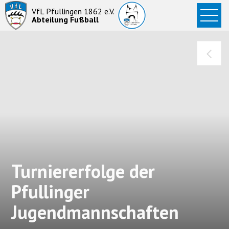
Startseite
VfL Pfullingen 1862 e.V.
Abteilung Fußball
News
Aktive
Junioren
Abteilung
Turniererfolge der
Pfullinger
Jugendmannschaften