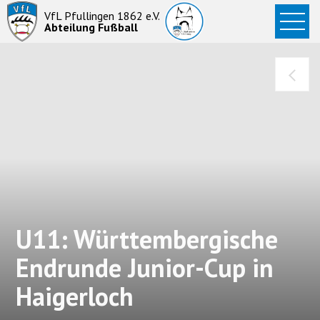
Startseite
VfL Pfullingen 1862 e.V.
Abteilung Fußball
News
Aktive
Junioren
Abteilung
U11: Württembergische
Endrunde Junior-Cup in
Haigerloch