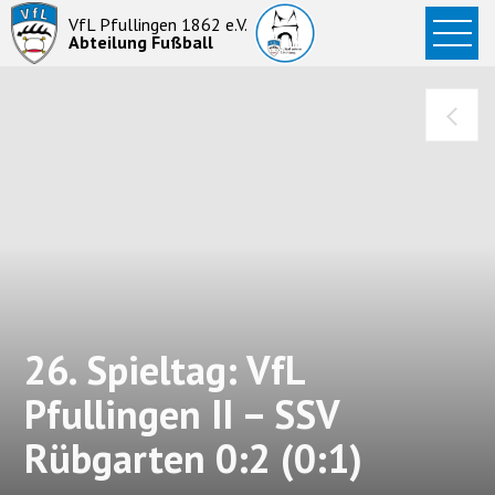
Startseite
VfL Pfullingen 1862 e.V.
Abteilung Fußball
News
Aktive
Junioren
Abteilung
26. Spieltag: VfL
Pfullingen II – SSV
Rübgarten 0:2 (0:1)