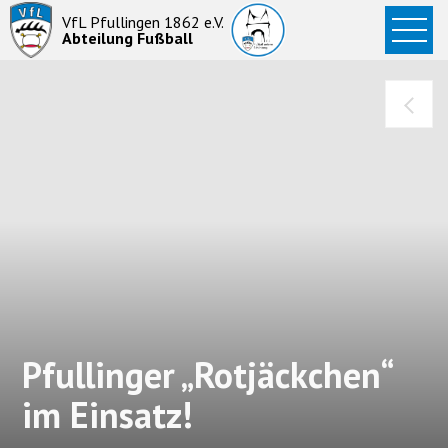
Startseite
VfL Pfullingen 1862 e.V.
Abteilung Fußball
News
Aktive
Junioren
Abteilung
Pfullinger „Rotjäckchen“
im Einsatz!