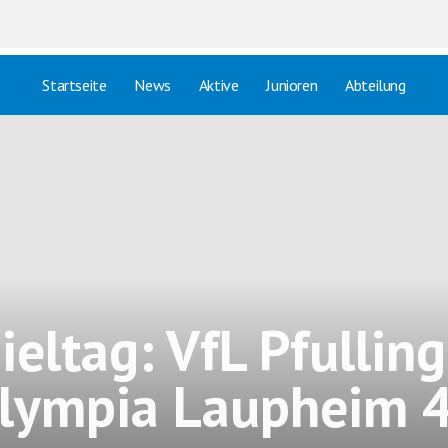
Startseite
News
Aktive
Junioren
Abteilung
ieltag: VfL Pfulling
lympia Laupheim 4