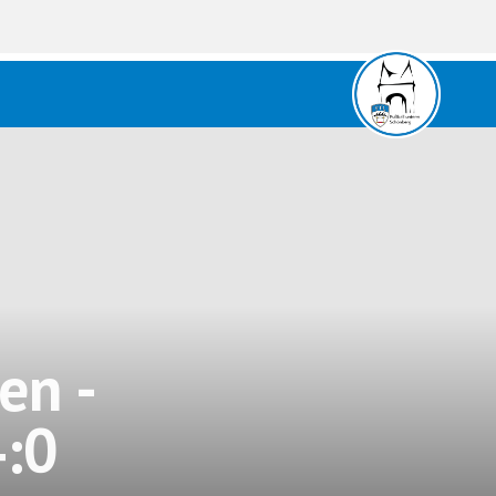
en -
:0