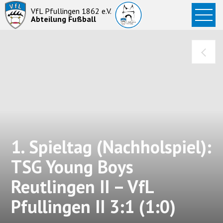
Startseite
VfL Pfullingen 1862 e.V.
Abteilung Fußball
News
Aktive
Junioren
Abteilung
1. Spieltag (Nachholspiel):
TSG Young Boys
Reutlingen II – VfL
Pfullingen II 3:1 (1:0)