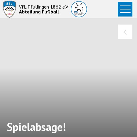
Startseite
VfL Pfullingen 1862 e.V.
Abteilung Fußball
News
Aktive
Junioren
Abteilung
Spielabsage!