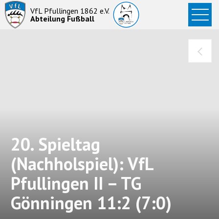
Startseite
VfL Pfullingen 1862 e.V.
Abteilung Fußball
News
Aktive
Junioren
Abteilung
20. Spieltag
(Nachholspiel): VfL
Pfullingen II – TG
Gönningen 11:2 (7:0)