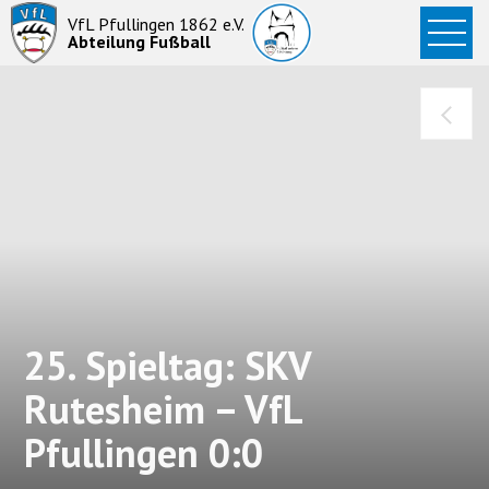
Startseite
VfL Pfullingen 1862 e.V.
Abteilung Fußball
News
Aktive
Junioren
Abteilung
25. Spieltag: SKV
Rutesheim – VfL
Pfullingen 0:0