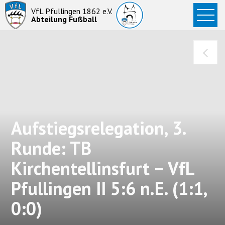
Startseite
VfL Pfullingen 1862 e.V.
Abteilung Fußball
News
Aktive
Junioren
Abteilung
Aufstiegsrelegation, 3.
Runde: TB
Kirchentellinsfurt – VfL
Pfullingen II 5:6 n.E. (1:1,
0:0)