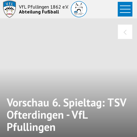
Startseite
VfL Pfullingen 1862 e.V.
Abteilung Fußball
News
Aktive
Junioren
Abteilung
Vorschau 6. Spieltag: TSV
Ofterdingen - VfL
Pfullingen