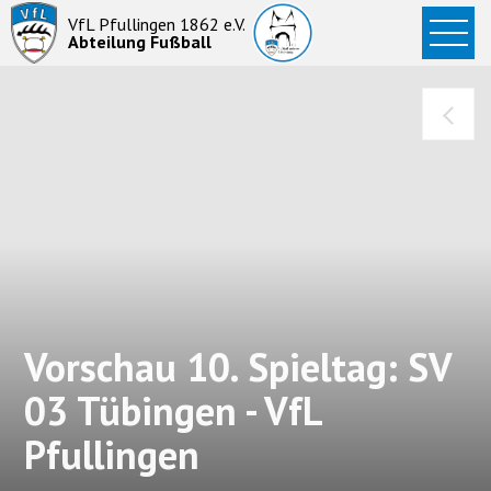
Startseite
VfL Pfullingen 1862 e.V.
Abteilung Fußball
News
Aktive
Junioren
Abteilung
Vorschau 10. Spieltag: SV
03 Tübingen - VfL
Pfullingen