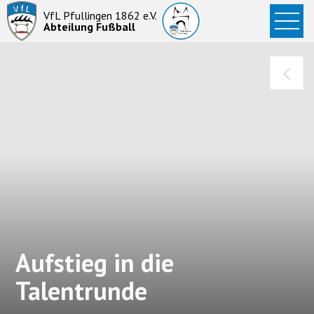
Startseite
VfL Pfullingen 1862 e.V.
Abteilung Fußball
News
Aktive
Junioren
Abteilung
Aufstieg in die
Talentrunde