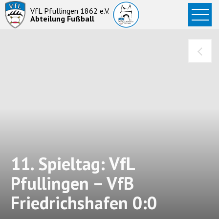
Startseite
VfL Pfullingen 1862 e.V.
Abteilung Fußball
News
Aktive
Junioren
Abteilung
11. Spieltag: VfL
Pfullingen – VfB
Friedrichshafen 0:0