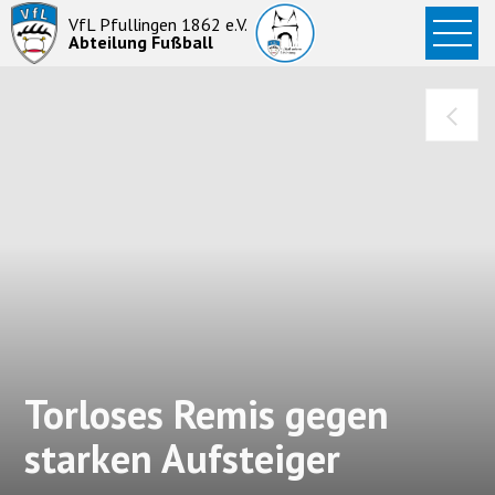
Startseite
VfL Pfullingen 1862 e.V.
Abteilung Fußball
News
Aktive
Junioren
Abteilung
Torloses Remis gegen
starken Aufsteiger