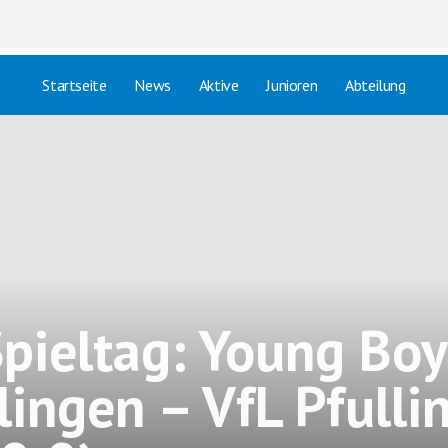
Startseite
News
Aktive
Junioren
Abteilung
Spieltag: Young Boy
lingen – VfL Pfulli