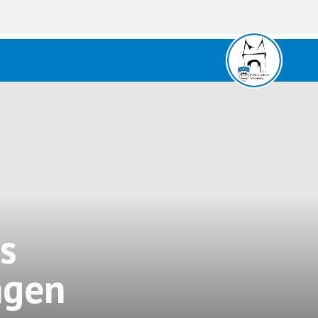
s
ngen