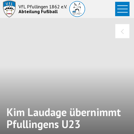
Startseite
VfL Pfullingen 1862 e.V.
Abteilung Fußball
News
Aktive
Junioren
Abteilung
Kim Laudage übernimmt
Pfullingens U23