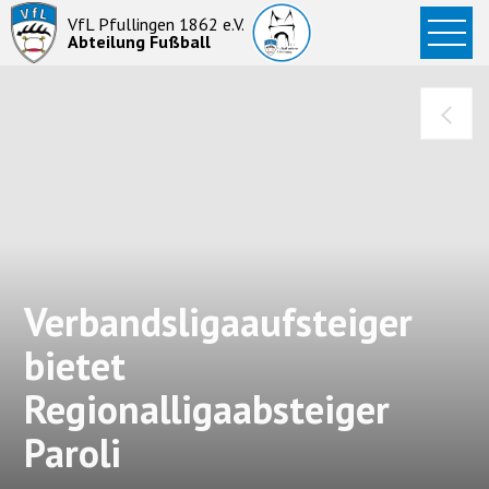
Startseite
VfL Pfullingen 1862 e.V.
Abteilung Fußball
News
Aktive
Junioren
Abteilung
Verbandsligaaufsteiger
bietet
Regionalligaabsteiger
Paroli