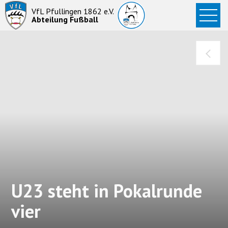
Startseite
VfL Pfullingen 1862 e.V.
Abteilung Fußball
News
Aktive
Junioren
Abteilung
U23 steht in Pokalrunde
vier