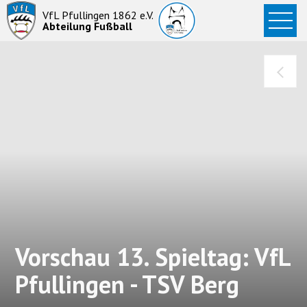
Startseite
VfL Pfullingen 1862 e.V.
Abteilung Fußball
News
Aktive
Junioren
Abteilung
Vorschau 13. Spieltag: VfL
Pfullingen - TSV Berg