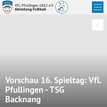
Startseite
VfL Pfullingen 1862 e.V.
Abteilung Fußball
News
Aktive
Junioren
Abteilung
Vorschau 16. Spieltag: VfL
Pfullingen - TSG
Backnang