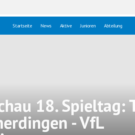
Startseite
News
Aktive
Junioren
Abteilung
chau 18. Spieltag:
erdingen - VfL