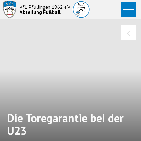
Startseite
VfL Pfullingen 1862 e.V.
Abteilung Fußball
News
Aktive
Junioren
Abteilung
Die Toregarantie bei der
U23