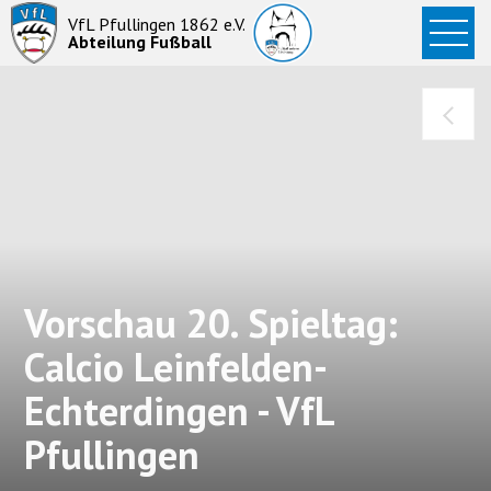
Startseite
VfL Pfullingen 1862 e.V.
Abteilung Fußball
News
Aktive
Junioren
Abteilung
Vorschau 20. Spieltag:
Calcio Leinfelden-
Echterdingen - VfL
Pfullingen