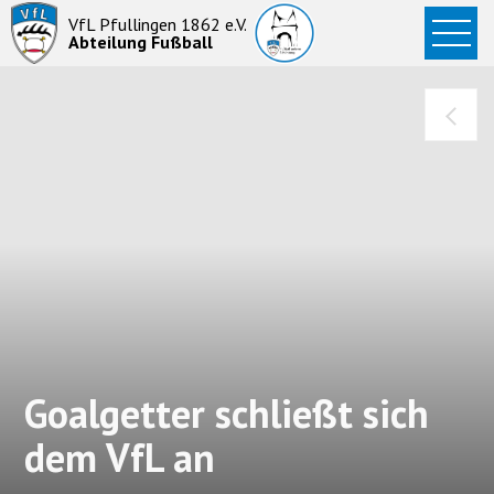
Startseite
VfL Pfullingen 1862 e.V.
Abteilung Fußball
News
Aktive
Junioren
Abteilung
Goalgetter schließt sich
dem VfL an