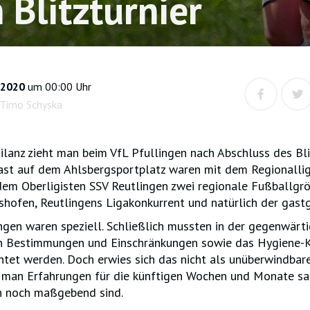
 Blitzturnier
i 2020
um 00:00 Uhr
 Timo Schyska
Bilanz zieht man beim VfL Pfullingen nach Abschluss des Bl
ast auf dem Ahlsbergsportplatz waren mit dem Regionalli
em Oberligisten SSV Reutlingen zwei regionale Fußballgrö
shofen, Reutlingens Ligakonkurrent und natürlich der gast
ngen waren speziell. Schließlich mussten in der gegenwärti
n Bestimmungen und Einschränkungen sowie das Hygiene-
tet werden. Doch erwies sich das nicht als unüberwindbar
man Erfahrungen für die künftigen Wochen und Monate sa
n noch maßgebend sind.