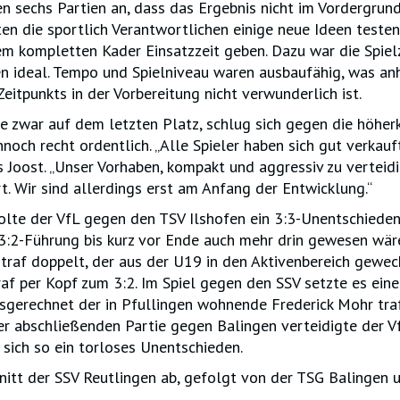
 sechs Partien an, dass das Ergebnis nicht im Vordergrund
en die sportlich Verantwortlichen einige neue Ideen teste
m kompletten Kader Einsatzzeit geben. Dazu war die Spiel
n ideal. Tempo und Spielniveau waren ausbaufähig, was an
Zeitpunkts in der Vorbereitung nicht verwunderlich ist.
e zwar auf dem letzten Platz, schlug sich gegen die höher
noch recht ordentlich. „Alle Spieler haben sich gut verkauf
 Joost. „Unser Vorhaben, kompakt und aggressiv zu verteidi
rt. Wir sind allerdings erst am Anfang der Entwicklung.“
lte der VfL gegen den TSV Ilshofen ein 3:3-Unentschieden
 3:2-Führung bis kurz vor Ende auch mehr drin gewesen wä
 traf doppelt, der aus der U19 in den Aktivenbereich gewec
f per Kopf zum 3:2. Im Spiel gegen den SSV setzte es eine
sgerechnet der in Pfullingen wohnende Frederick Mohr tra
er abschließenden Partie gegen Balingen verteidigte der V
sich so ein torloses Unentschieden.
nitt der SSV Reutlingen ab, gefolgt von der TSG Balingen