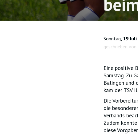
beim
Sonntag,
19 Jul
geschrieben von
Eine positive 
Samstag. Zu G
Balingen und d
kam der TSV Il
Die Vorbereitu
die besondere
Verbands beach
Zudem konnte 
diese Vorgabe