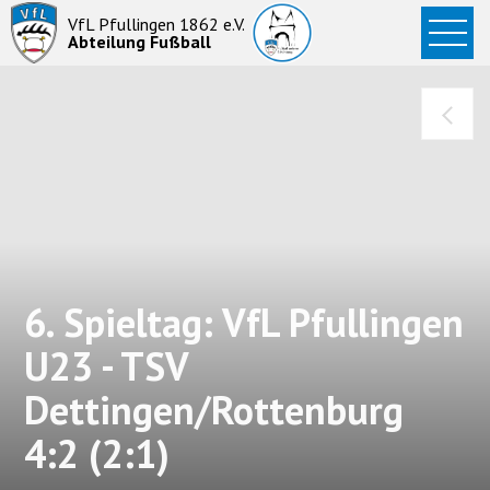
Startseite
VfL Pfullingen 1862 e.V.
Abteilung Fußball
News
Aktive
Junioren
Abteilung
6. Spieltag: VfL Pfullingen
U23 - TSV
Dettingen/Rottenburg
4:2 (2:1)