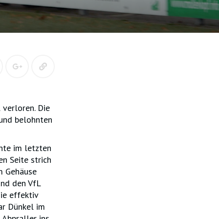
 verloren. Die
 und belohnten
nte im letzten
n Seite strich
am Gehäuse
und den VfL
ie effektiv
ar Dünkel im
Abpraller ins