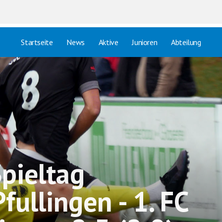
Startseite
News
Aktive
Junioren
Abteilung
Spieltag
fullingen - 1. FC