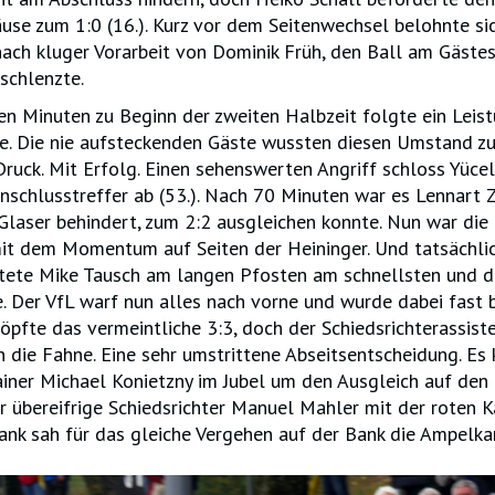
use zum 1:0 (16.). Kurz vor dem Seitenwechsel belohnte si
, nach kluger Vorarbeit von Dominik Früh, den Ball am Gäst
schlenzte.
n Minuten zu Beginn der zweiten Halbzeit folgte ein Leist
te. Die nie aufsteckenden Gäste wussten diesen Umstand z
ruck. Mit Erfolg. Einen sehenswerten Angriff schloss Yüce
schlusstreffer ab (53.). Nach 70 Minuten war es Lennart Z
laser behindert, zum 2:2 ausgleichen konnte. Nun war die 
mit dem Momentum auf Seiten der Heininger. Und tatsächli
ltete Mike Tausch am langen Pfosten am schnellsten und d
e. Der VfL warf nun alles nach vorne und wurde dabei fast 
öpfte das vermeintliche 3:3, doch der Schiedsrichterassist
 die Fahne. Eine sehr umstrittene Abseitsentscheidung. Es
rainer Michael Konietzny im Jubel um den Ausgleich auf den 
r übereifrige Schiedsrichter Manuel Mahler mit der roten K
ank sah für das gleiche Vergehen auf der Bank die Ampelka