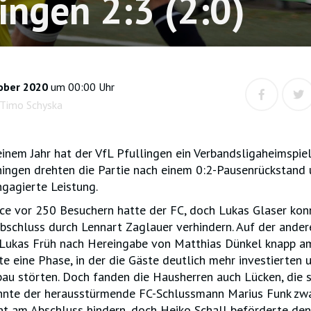
ingen 2:3 (2:0)
ober 2020
um 00:00 Uhr
 Timo Schyska
einem Jahr hat der VfL Pfullingen ein Verbandsligaheimspiel
ningen drehten die Partie nach einem 0:2-Pausenrückstand
ngagierte Leistung.
ce vor 250 Besuchern hatte der FC, doch Lukas Glaser kon
chluss durch Lennart Zaglauer verhindern. Auf der andere
 Lukas Früh nach Hereingabe von Matthias Dünkel knapp 
gte eine Phase, in der die Gäste deutlich mehr investierten 
bau störten. Doch fanden die Hausherren auch Lücken, die s
onnte der herausstürmende FC-Schlussmann Marius Funk zw
 am Abschluss hindern, doch Heiko Schall beförderte den 