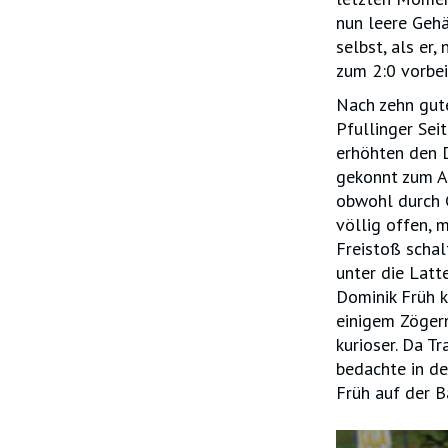
nun leere Gehä
selbst, als er
zum 2:0 vorbei
Nach zehn gute
Pfullinger Sei
erhöhten den D
gekonnt zum An
obwohl durch G
völlig offen, 
Freistoß scha
unter die Latt
Dominik Früh k
einigem Zögern
kurioser. Da T
bedachte in de
Früh auf der B