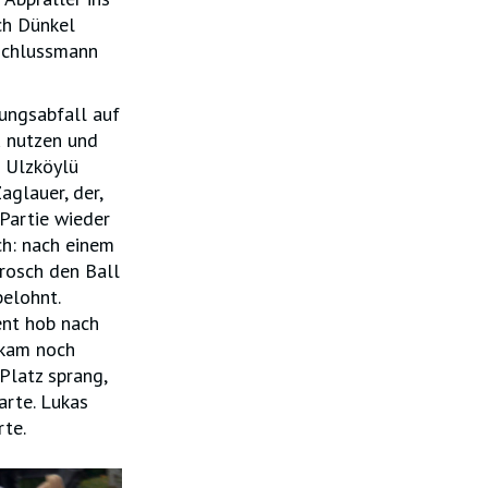
ch Dünkel
eschlussmann
ungsabfall auf
u nutzen und
l Ulzköylü
aglauer, der,
Partie wieder
ch: nach einem
rosch den Ball
belohnt.
ent hob nach
 kam noch
Platz sprang,
arte. Lukas
rte.