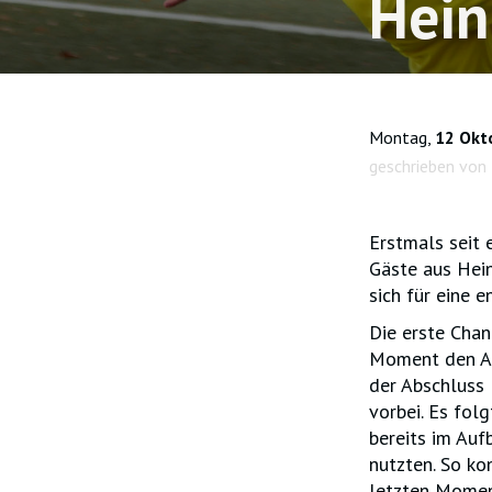
Hein
Montag,
12 Okt
geschrieben von
Erstmals seit 
Gäste aus Hei
sich für eine e
Die erste Chan
Moment den Abs
der Abschluss
vorbei. Es fol
bereits im Auf
nutzten. So k
letzten Moment