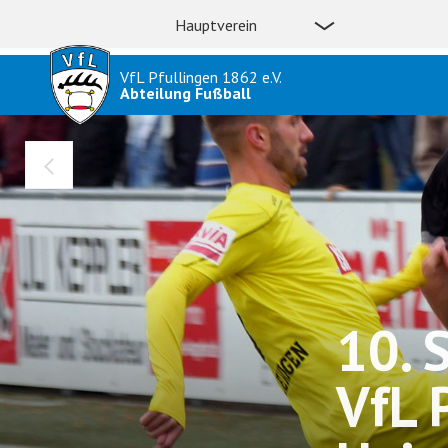
Hauptverein
VfL Pfullingen 1862 e.V.
Abteilung Fußball
10. 
VfL P