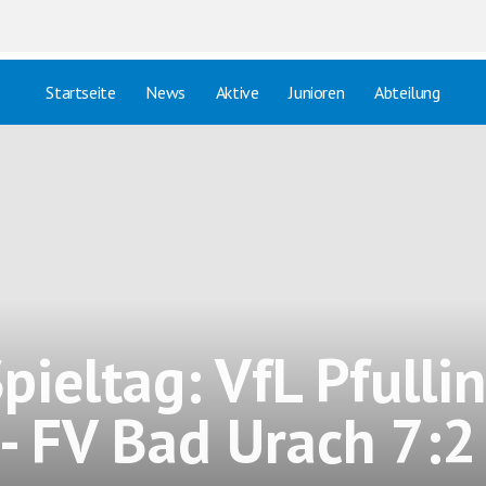
Startseite
News
Aktive
Junioren
Abteilung
Spieltag: VfL Pfulli
- FV Bad Urach 7:2