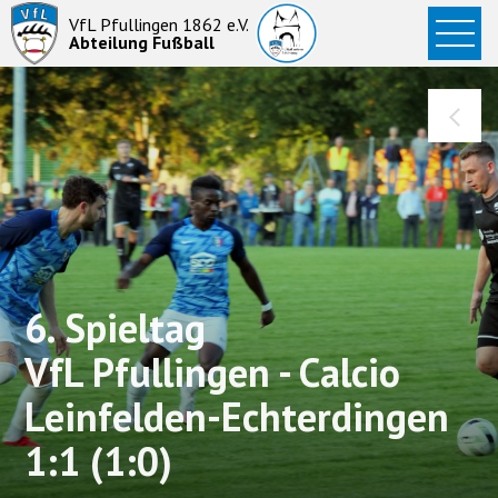
Startseite
VfL Pfullingen 1862 e.V.
Abteilung Fußball
News
Aktive
Junioren
Abteilung
6. Spieltag
VfL Pfullingen - Calcio
Leinfelden-Echterdingen
1:1 (1:0)