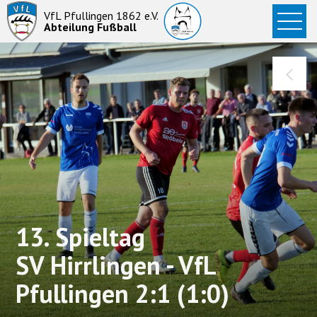
Startseite
VfL Pfullingen 1862 e.V.
Abteilung Fußball
News
Aktive
Junioren
Abteilung
13. Spieltag
SV Hirrlingen - VfL
Pfullingen 2:1 (1:0)