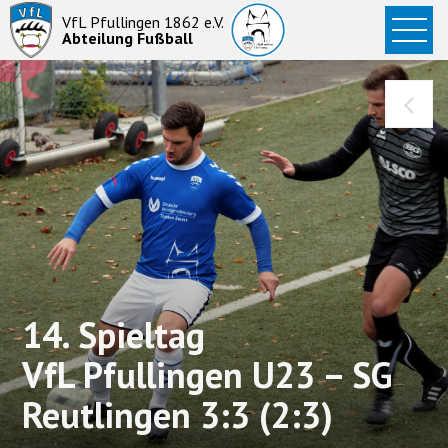
Startseite
VfL Pfullingen 1862 e.V.
Abteilung Fußball
News
Aktive
Junioren
Abteilung
14. Spieltag
VfL Pfullingen U23 – SG
Reutlingen 3:3 (2:3)