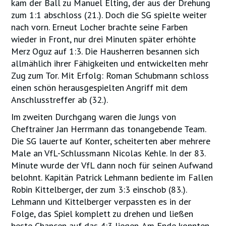
kam der Ball zu Manuel Elting, der aus der Drehung
zum 1:1 abschloss (21.). Doch die SG spielte weiter
nach vorn. Erneut Locher brachte seine Farben
wieder in Front, nur drei Minuten später erhöhte
Merz Oguz auf 1:3. Die Hausherren besannen sich
allmählich ihrer Fähigkeiten und entwickelten mehr
Zug zum Tor. Mit Erfolg: Roman Schubmann schloss
einen schön herausgespielten Angriff mit dem
Anschlusstreffer ab (32.).
Im zweiten Durchgang waren die Jungs von
Cheftrainer Jan Herrmann das tonangebende Team.
Die SG lauerte auf Konter, scheiterten aber mehrere
Male an VfL-Schlussmann Nicolas Kehle. In der 83.
Minute wurde der VfL dann noch für seinen Aufwand
belohnt. Kapitän Patrick Lehmann bediente im Fallen
Robin Kittelberger, der zum 3:3 einschob (83.).
Lehmann und Kittelberger verpassten es in der
Folge, das Spiel komplett zu drehen und ließen
beste Chancen auf das 4:3 liegen. Am Ende konnten