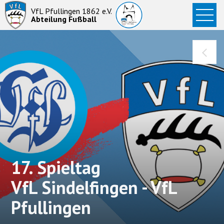
Startseite
VfL Pfullingen 1862 e.V.
Abteilung Fußball
News
Aktive
Junioren
Abteilung
17. Spieltag
VfL Sindelfingen - VfL
Pfullingen