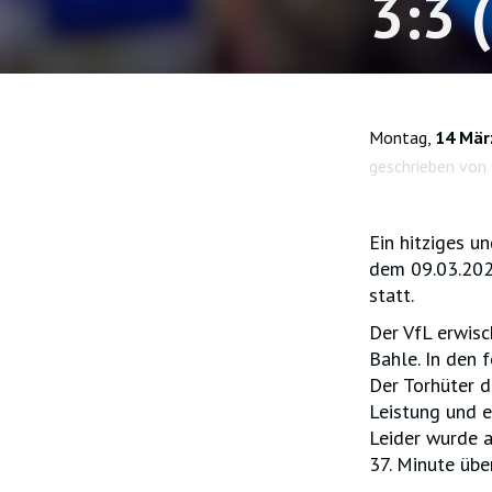
3:3 
Montag,
14 Mär
geschrieben von 
Ein hitziges u
dem 09.03.202
statt.
Der VfL erwisc
Bahle. In den 
Der Torhüter d
Leistung und e
Leider wurde a
37. Minute übe