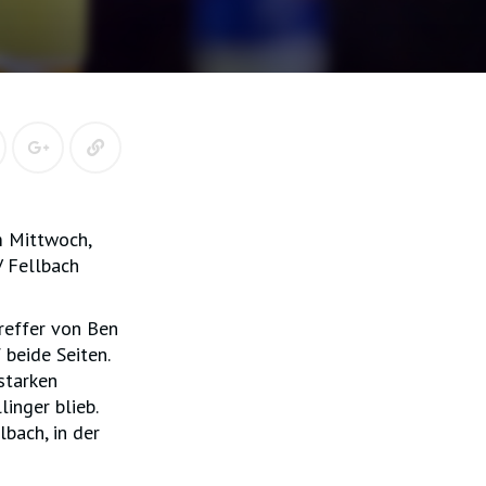
m Mittwoch,
 Fellbach
treffer von Ben
 beide Seiten.
starken
inger blieb.
bach, in der