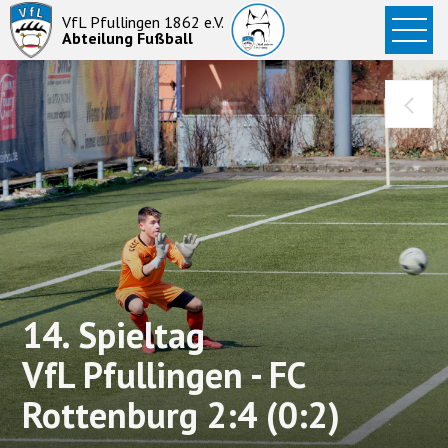
Startseite
VfL Pfullingen 1862 e.V.
Abteilung Fußball
News
Aktive
Junioren
Abteilung
14. Spieltag
VfL Pfullingen - FC
Rottenburg 2:4 (0:2)