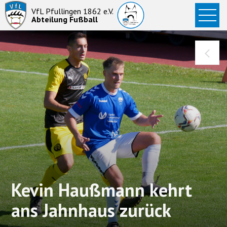
Startseite
VfL Pfullingen 1862 e.V.
Abteilung Fußball
News
Aktive
Junioren
Abteilung
Kevin Haußmann kehrt
ans Jahnhaus zurück