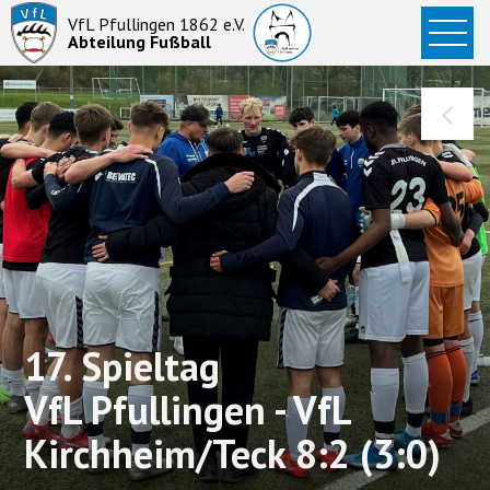
Startseite
VfL Pfullingen 1862 e.V.
Abteilung Fußball
News
Aktive
Junioren
Abteilung
17. Spieltag
VfL Pfullingen - VfL
Kirchheim/Teck 8:2 (3:0)