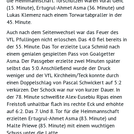
die Heimmannschaft. Torschützen waren Vural Genc
(15. Minute), Ertugrul-Ahmet Asma (36. Minute) und
Lukas Klemenz nach einem Torwartabpraller in der
45. Minute.
Auch nach dem Seitenwechsel war das Feuer des
VfL Pfullingen nicht erloschen. Das 4:0 fiel bereits in
der 55. Minute. Das Tor erzielte Luca Schmid nach
einem genialen gespielten Pass von Goalgetter
Asma. Der Passgeber erzielte zwei Minuten später
selbst das 5:0. Anschließend wurde der Druck
weniger und der VfL Kirchheim/Teck konnte durch
einen Doppelschlag von Pascal Schwickert auf 5:2
verkürzen. Der Schock war nur von kurzer Dauer. In
der 78. Minute schweißte Alex-Eusebiu Ripas einen
Freistoß unhaltbar flach ins rechte Eck und erhöhte
auf 6:2. Das 7. Und 8. Tor für die Heimmannschaft
erzielten Ertugrul-Ahmet Asma (83. Minute) und
Malte Priewe (85. Minute) mit einem wuchtigen
Schuss unter die Latte.