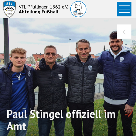
Startseite
VfL Pfullingen 1862 e.V.
Abteilung Fußball
News
Aktive
Junioren
Abteilung
Paul Stingel offiziell im
Amt