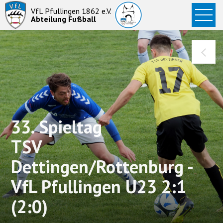
Startseite
VfL Pfullingen 1862 e.V.
Abteilung Fußball
News
Aktive
Junioren
Abteilung
33. Spieltag
TSV
Dettingen/Rottenburg -
VfL Pfullingen U23 2:1
(2:0)