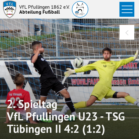
Startseite
VfL Pfullingen 1862 e.V.
Abteilung Fußball
News
Aktive
Junioren
Abteilung
2. Spieltag
VfL Pfullingen U23 - TSG
Tübingen II 4:2 (1:2)