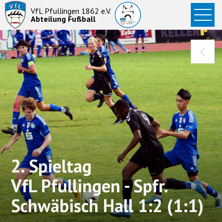
Startseite
VfL Pfullingen 1862 e.V.
Abteilung Fußball
News
Aktive
Junioren
Abteilung
2. Spieltag
VfL Pfullingen - Spfr.
Schwäbisch Hall 1:2 (1:1)