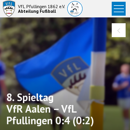
Startseite
VfL Pfullingen 1862 e.V.
Abteilung Fußball
News
Aktive
Junioren
Abteilung
8. Spieltag
VfR Aalen – VfL
Pfullingen 0:4 (0:2)