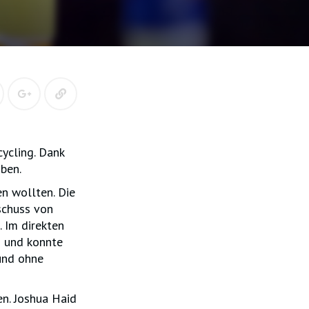
ycling. Dank
oben.
en wollten. Die
zschuss von
. Im direkten
 und konnte
 und ohne
n. Joshua Haid