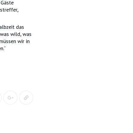
e Gäste
treffer,
albzeit das
twas wild, was
müssen wir in
n.“