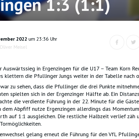
lingen 1:3 (1:1)
vember 2022
um 23:36 Uhr
Oliver Meisel
 Auswärtssieg in Ergenzingen für die U17 – Team Korn Rec
es klettern die Pfullinger Jungs weiter in der Tabelle nach 
war zu sehen, dass die Pfullinger die drei Punkte mitnehm
ten spielten sich in der Ergenzinger Hälfte ab. Ein Distan
achte die verdiente Führung in der 22. Minute für die Gäste
 dem Abpfiff nutze Ergenzingen allerdings das Momentum
rth auf 1:1 ausgleichen. Die restliche Halbzeit verlief zäh
Tormöglichkeiten.
nwechsel gelang erneut die Führung für den VfL Pfullinge