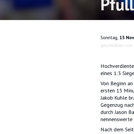
Pful
Sonntag,
13 No
geschrieben von 
Hochverdienter
eines 1:3 Sieg
Von Beginn an 
ersten 15 Minu
Jakob Kuhle br
Gegenzug nach
durch Jason Ba
nennenswerte 
Nach dem Seite